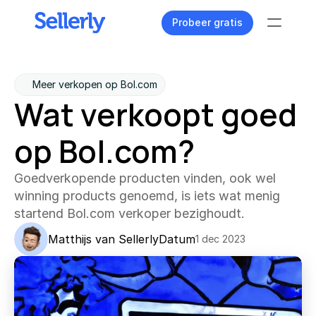
Probeer gratis
Tools
Meer verkopen op Bol.com
Wat verkoopt goed 
Content dashboard
Al je content één oogopslag
op Bol.com?
Zoekwoorden verkenner
Vind unieke zoektermen
Goedverkopende producten vinden, ook wel 
winning products genoemd, is iets wat menig 
Content assistent
Genereer perfecte teksten
startend Bol.com verkoper bezighoudt.
Ranking tracker
Matthijs van Sellerly
Datum
1 dec 2023
Volg je product posities
Meldingen
24/7 op de hoogte