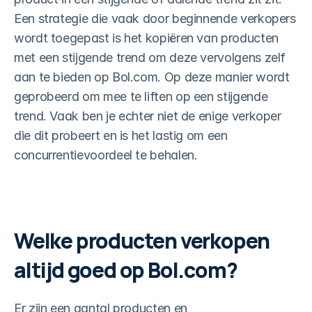
Facturen automatiseren
Een strategie die vaak door beginnende verkopers 
Pro-actief uploaden en meer
wordt toegepast is het kopiëren van producten 
met een stijgende trend om deze vervolgens zelf 
Slimme winstcalculator
Vind kansen voor meer winst
aan te bieden op Bol.com. Op deze manier wordt 
geprobeerd om mee te liften op een stijgende 
Bekijk alles ->
trend. Vaak ben je echter niet de enige verkoper 
die dit probeert en is het lastig om een 
L
Klantverhalen
Prijzen
concurrentievoordeel te behalen.
o
g 
Probeer gratis
i
n
Welke producten verkopen 
altijd goed op Bol.com?
Er zijn een aantal producten en 