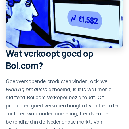
Reviews verzamelen
Meer reviews op autopiloot
Review tracker
Altijd op de hoogte
QR generator
Fysiek reviews verzamelen
Wat verkoopt goed op 
Facturen automatiseren
Pro-actief uploaden en meer
Bol.com?
Slimme winstcalculator
Vind kansen voor meer winst
Goedverkopende producten vinden, ook wel 
winning products
 genoemd, is iets wat menig 
Bekijk alles ->
startend Bol.com verkoper bezighoudt. Of 
producten goed verkopen hangt af van tientallen 
Tools
factoren waaronder marketing, trends en de 
bekendheid in de Nederlandse markt. Van 
Content dashboard