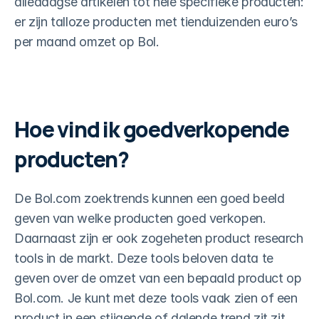
alledaagse artikelen tot hele specifieke producten: 
Al je content één oogopslag
er zijn talloze producten met tienduizenden euro’s 
Zoekwoorden verkenner
per maand omzet op Bol.
Vind unieke zoektermen
Content assistent
Genereer perfecte teksten
Hoe vind ik goedverkopende 
Ranking tracker
Volg je product posities
producten?
Meldingen
24/7 op de hoogte
De Bol.com zoektrends kunnen een goed beeld 
Reviews verzamelen
geven van welke producten goed verkopen. 
Meer reviews op autopiloot
Daarnaast zijn er ook zogeheten product research 
Review tracker
tools in de markt. Deze tools beloven data te 
Altijd op de hoogte
geven over de omzet van een bepaald product op 
QR generator
Bol.com. Je kunt met deze tools vaak zien of een 
Fysiek reviews verzamelen
product in een stijgende of dalende trend zit zit. 