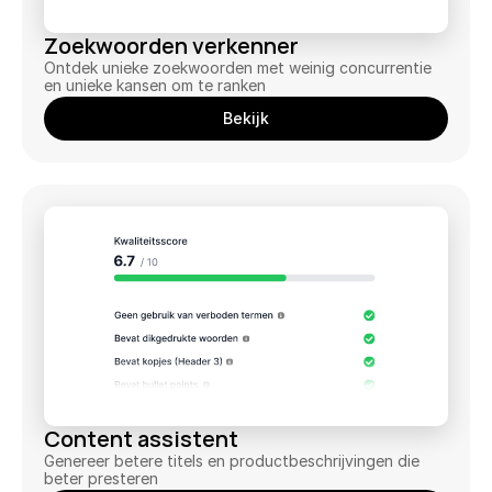
Al je content één oogopslag
Zoekwoorden verkenner
Zoekwoorden verkenner
Ontdek unieke zoekwoorden met weinig concurrentie 
Vind unieke zoektermen
en unieke kansen om te ranken
Bekijk
Content assistent
Genereer perfecte teksten
Ranking tracker
Volg je product posities
Meldingen
24/7 op de hoogte
Reviews verzamelen
Meer reviews op autopiloot
Review tracker
Altijd op de hoogte
Content assistent
QR generator
Genereer betere titels en productbeschrijvingen die 
Fysiek reviews verzamelen
beter presteren