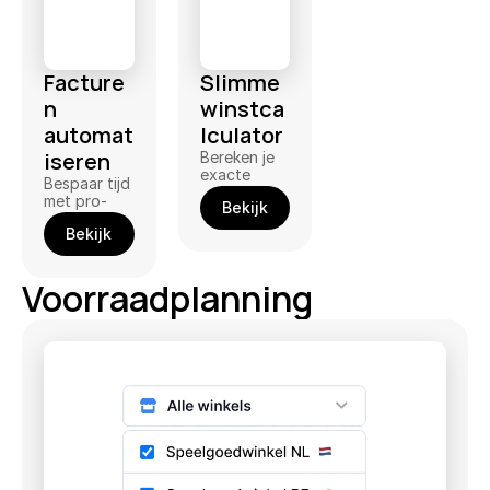
Facture
Slimme 
n 
winstca
automat
lculator
iseren
Bereken je 
exacte 
Bespaar tijd 
winst en 
met pro-
Bekijk
vind kansen 
actief 
voor meer 
Bekijk
uploaden en 
winst
meer
Voorraadplanning