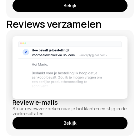
Bekijk
Facturen automatiseren
Pro-actief uploaden en meer
Reviews verzamelen
Slimme winstcalculator
Vind kansen voor meer winst
Bekijk alles ->
L
Klantverhalen
Prijzen
o
g 
Probeer gratis
i
Review e-mails
n
Stuur reviewverzoeken naar je bol klanten en stijg in de 
zoekresultaten
Bekijk