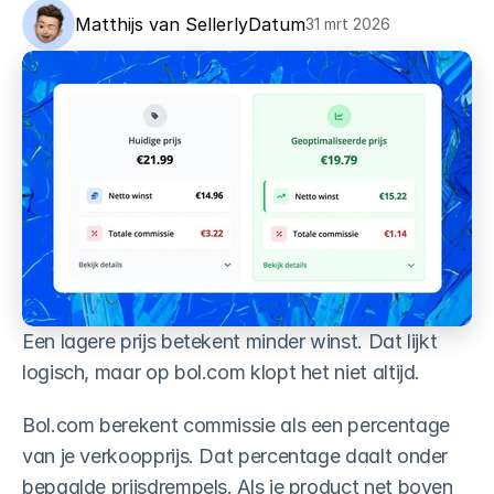
Reviews verzamelen
Matthijs van Sellerly
Datum
31 mrt 2026
Meer reviews op autopiloot
Review tracker
Altijd op de hoogte
QR generator
Fysiek reviews verzamelen
Facturen automatiseren
Pro-actief uploaden en meer
Slimme winstcalculator
Vind kansen voor meer winst
Een lagere prijs betekent minder winst. Dat lijkt 
Bekijk alles ->
logisch, maar op bol.com klopt het niet altijd.
Tools
Bol.com berekent commissie als een percentage 
van je verkoopprijs. Dat percentage daalt onder 
bepaalde prijsdrempels. Als je product net boven 
Content dashboard