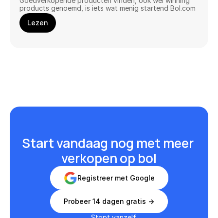
Goedverkopende producten vinden, ook wel winning 
products genoemd, is iets wat menig startend Bol.com 
verkoper bezighoudt.
Lezen
Start vandaag nog met meer 
verkopen op bol
Registreer met Google
Probeer 14 dagen gratis ->
Stopt vanzelf