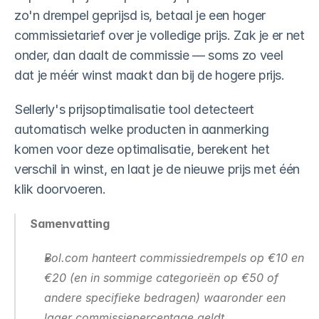
Al je content één oogopslag
zo'n drempel geprijsd is, betaal je een hoger 
commissietarief over je volledige prijs. Zak je er net 
Zoekwoorden verkenner
Vind unieke zoektermen
onder, dan daalt de commissie — soms zo veel 
dat je méér winst maakt dan bij de hogere prijs.
Content assistent
Genereer perfecte teksten
Sellerly's prijsoptimalisatie tool detecteert 
Ranking tracker
automatisch welke producten in aanmerking 
Volg je product posities
komen voor deze optimalisatie, berekent het 
Meldingen
verschil in winst, en laat je de nieuwe prijs met één 
24/7 op de hoogte
klik doorvoeren.
Reviews verzamelen
Meer reviews op autopiloot
Samenvatting
Review tracker
Bol.com hanteert commissiedrempels op €10 en 
Altijd op de hoogte
€20 (en in sommige categorieën op €50 of 
QR generator
andere specifieke bedragen) waaronder een 
Fysiek reviews verzamelen
lager commissiepercentage geldt