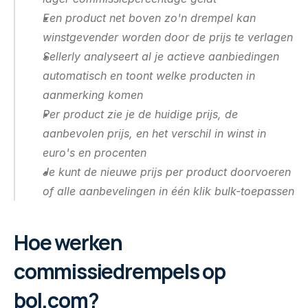
Facturen automatiseren
Een product net boven zo'n drempel kan 
Pro-actief uploaden en meer
winstgevender worden door de prijs te verlagen
Sellerly analyseert al je actieve aanbiedingen 
Slimme winstcalculator
Vind kansen voor meer winst
automatisch en toont welke producten in 
aanmerking komen
Bekijk alles ->
Per product zie je de huidige prijs, de 
aanbevolen prijs, en het verschil in winst in 
L
Klantverhalen
Prijzen
euro's en procenten
o
Je kunt de nieuwe prijs per product doorvoeren 
g 
Probeer gratis
of alle aanbevelingen in één klik bulk-toepassen
i
n
Hoe werken 
commissiedrempels op 
bol.com?