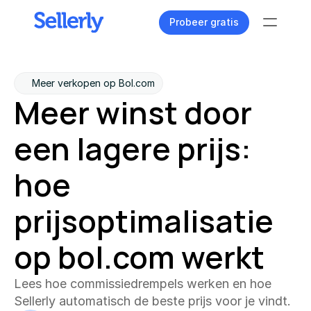
Probeer gratis
Tools
Meer verkopen op Bol.com
Meer winst door 
Content dashboard
Al je content één oogopslag
een lagere prijs: 
Zoekwoorden verkenner
Vind unieke zoektermen
hoe 
Content assistent
Genereer perfecte teksten
prijsoptimalisatie 
Ranking tracker
op bol.com werkt
Volg je product posities
Meldingen
Lees hoe commissiedrempels werken en hoe 
24/7 op de hoogte
Sellerly automatisch de beste prijs voor je vindt.